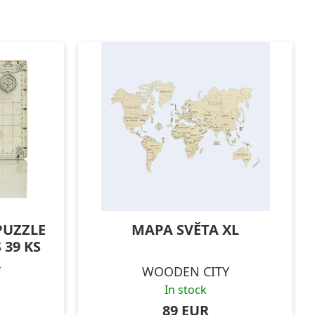
PUZZLE
MAPA SVĚTA XL
39 KS
Y
WOODEN CITY
In stock
89 EUR