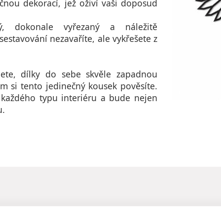
ečnou dekorací, jež oživí vaši doposud
ý, dokonale vyřezaný a náležitě
estavování nezavaříte, ale vykřešete z
ete, dílky do sebe skvěle zapadnou
m si tento jedinečný kousek pověsíte.
každého typu interiéru a bude nejen
u.