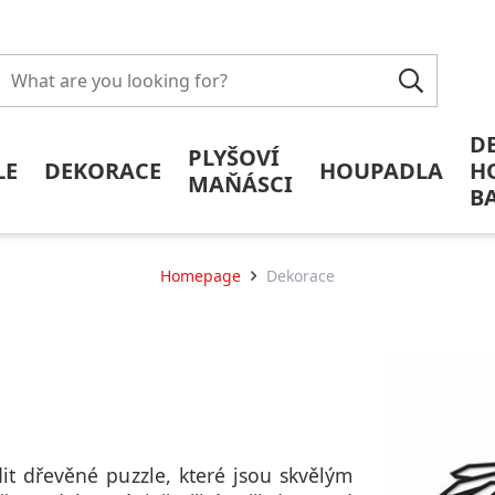
D
PLYŠOVÍ
LE
DEKORACE
HOUPADLA
H
MAŇÁSCI
B
Homepage
Dekorace
it dřevěné puzzle, které jsou skvělým