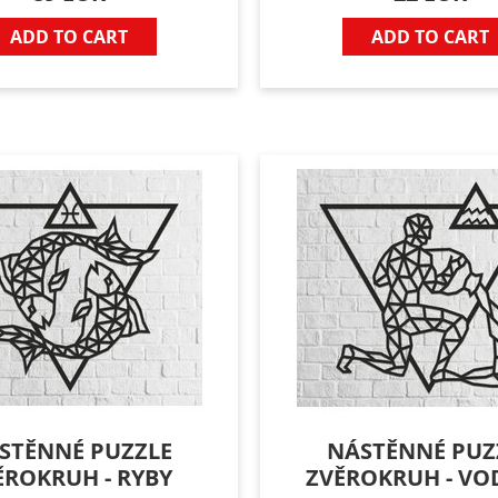
ADD TO CART
ADD TO CART
STĚNNÉ PUZZLE
NÁSTĚNNÉ PUZ
ĚROKRUH - RYBY
ZVĚROKRUH - V