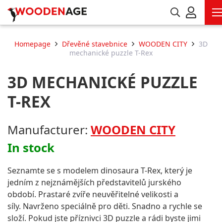
Homepage
Dřevěné stavebnice
WOODEN CITY
3D
mechanické puzzle T-Rex
3D MECHANICKÉ PUZZLE
T-REX
Manufacturer:
WOODEN CITY
In stock
Seznamte se s modelem dinosaura T-Rex, který je
jedním z nejznámějších představitelů jurského
období.
Prastaré zvíře neuvěřitelné velikosti a
síly.
Navrženo speciálně pro děti.
Snadno a rychle se
složí.
Pokud jste příznivci 3D puzzle a rádi byste jimi