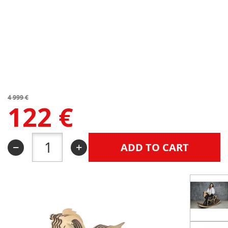
4 999
€
122
€
ADD TO CART